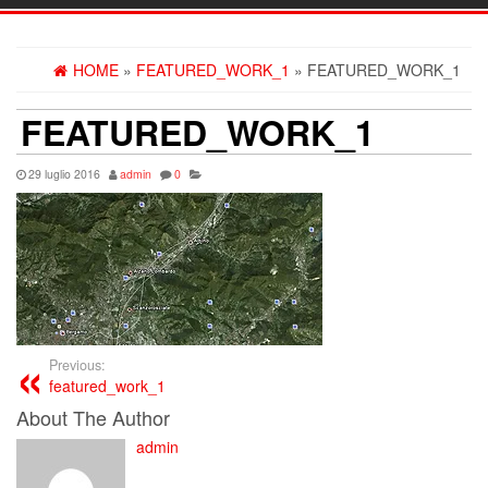
navig
HOME
»
FEATURED_WORK_1
» FEATURED_WORK_1
FEATURED_WORK_1
29 luglio 2016
admin
0
Previous:
featured_work_1
About The Author
admin